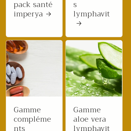
pack santé
s
imperya
lymphavit
Gamme
Gamme
compléme
aloe vera
nts
lymphavit