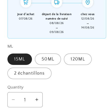
jour d'achat
départ de la livraison
chez vous
07/08/26
numéro de suivi
12/08/26
08/08/26
→
→
14/08/26
09/08/26
ML
15ML
50ML
120ML
2 échantillons
Quantity
Quantity
Decrease
Increase
quantity
quantity