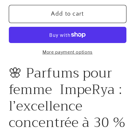
for
for
Parfum
Parfum
Add to cart
pour
pour
femme
femme
imperya
imperya
Fr10
Fr10
More payment options
(Coco
(Coco
mademoiselle
mademoiselle
🌸 Parfums pour
Chanel)
Chanel)
femme ImpeRya :
l’excellence
concentrée à 30 %