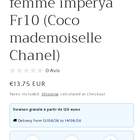
femme imperya
Fr10 (Coco
mademoiselle
Chanel)
0 Avis
Regular
€13,75 EUR
price
Taxes included.
Shipping
calculated at checkout.
livraison gratuite à partir de 120 euros
🚚 Delivery from
12/08/26
to
14/08/26