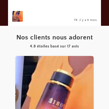
s
FR
il y a 9 mois
Nos clients nous adorent
4.8 étoiles basé sur
17
avis