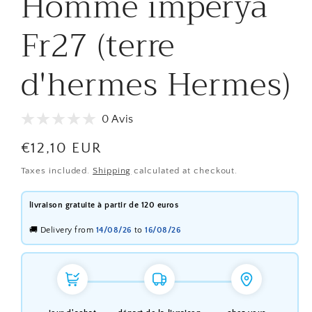
Homme imperya
Fr27 (terre
d'hermes Hermes)
0 Avis
Regular
€12,10 EUR
price
Taxes included.
Shipping
calculated at checkout.
livraison gratuite à partir de 120 euros
🚚 Delivery from
14/08/26
to
16/08/26