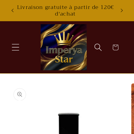
Skip to
Livraison gratuite à partir de 120€
content
d'achat
Cart
Skip to
product
information