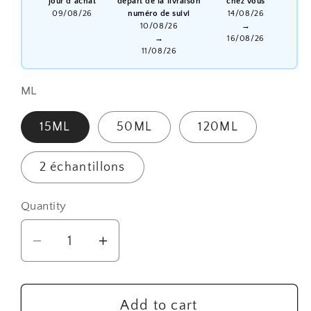
jour d'achat
départ de la livraison
chez vous
09/08/26
numéro de suivi
14/08/26
10/08/26
→
→
16/08/26
11/08/26
ML
15ML
50ML
120ML
2 échantillons
Quantity
Quantity
Decrease
Increase
quantity
quantity
for
for
Parfum
Parfum
Add to cart