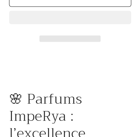
pour
pour
Homme
Homme
imperya
imperya
Fr27
Fr27
(terre
(terre
d&#39;hermes
d&#39;hermes
Hermes)
Hermes)
🌸 Parfums
ImpeRya :
l’excellence