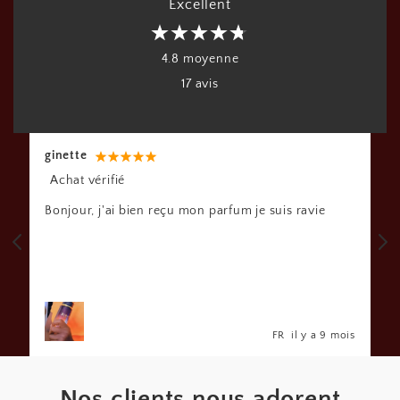
Excellent
4.8 moyenne
17 avis
ginette
Achat vérifié
.
Bonjour, j'ai bien reçu mon parfum je suis ravie
s
FR
il y a 9 mois
Nos clients nous adorent