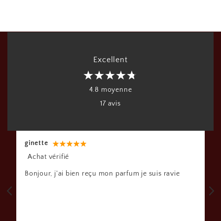
Excellent
4.8 moyenne
17 avis
ginette
Ro
Achat vérifié
Ac
Bonjour, j'ai bien reçu mon parfum je suis ravie
Bo
je