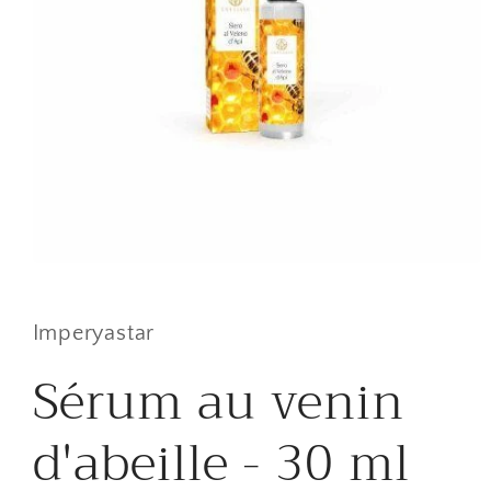
Open
media
1
in
Imperyastar
modal
Sérum au venin
d'abeille - 30 ml