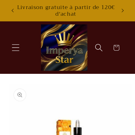
Skip to
Livraison gratuite à partir de 120€
content
d'achat
Cart
Skip to
product
information