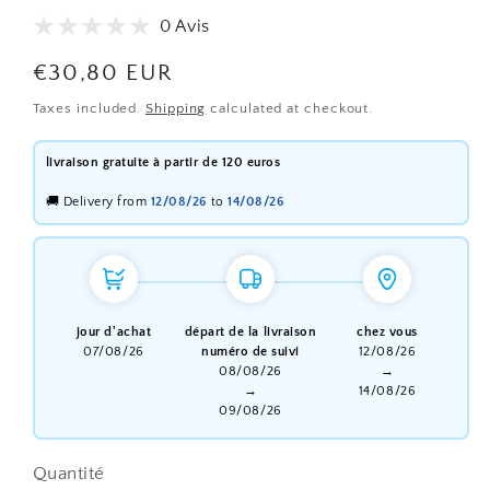
0 Avis
Regular
€30,80 EUR
price
Taxes included.
Shipping
calculated at checkout.
livraison gratuite à partir de 120 euros
🚚 Delivery from
12/08/26
to
14/08/26
jour d'achat
départ de la livraison
chez vous
07/08/26
numéro de suivi
12/08/26
08/08/26
→
→
14/08/26
09/08/26
Quantité