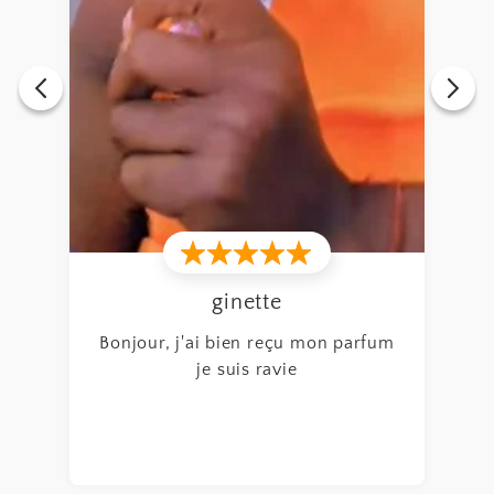
B
de
ginette
Bonjour, j'ai bien reçu mon parfum
je suis ravie