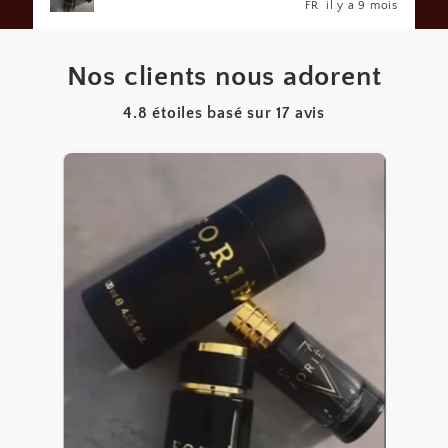
s
FR
il y a 9 mois
Nos clients nous adorent
4.8 étoiles basé sur
17
avis