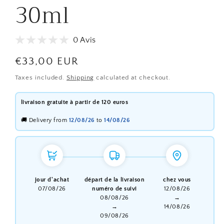
30ml
0 Avis
Regular
€33,00 EUR
price
Taxes included.
Shipping
calculated at checkout.
livraison gratuite à partir de 120 euros
🚚 Delivery from
12/08/26
to
14/08/26
jour d'achat
départ de la livraison
chez vous
07/08/26
numéro de suivi
12/08/26
08/08/26
→
→
14/08/26
09/08/26