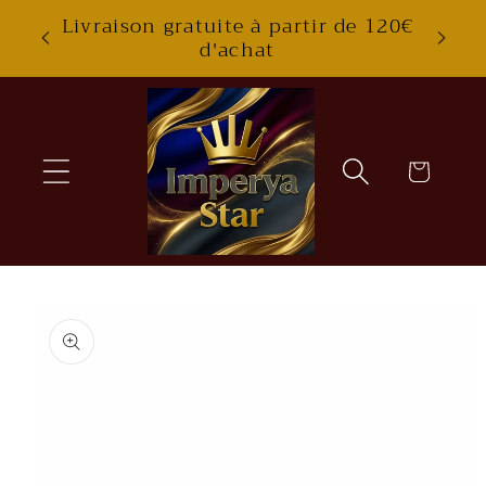
Skip to
Livraison gratuite à partir de 120€
content
d'achat
Cart
Skip to
product
information