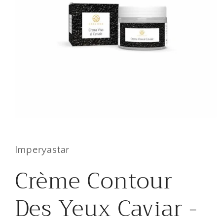
Open
media
1
in
Imperyastar
modal
Crème Contour
Des Yeux Caviar -