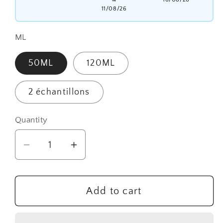
11/08/26
ML
50ML
120ML
2 échantillons
Quantity
Quantity
Decrease
Increase
quantity
quantity
for
for
Parfum
Parfum
Add to cart
pour
pour
Homme
Homme