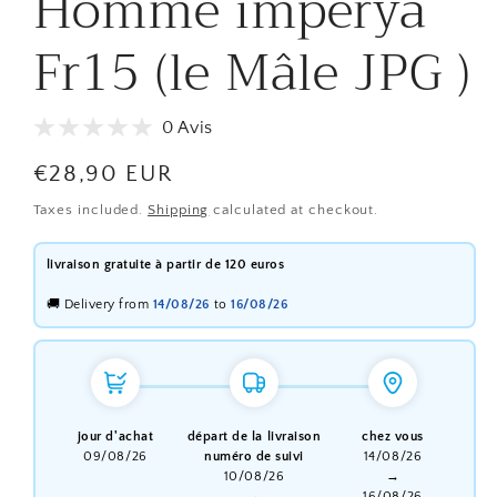
Homme imperya
Fr15 (le Mâle JPG )
0 Avis
Regular
€28,90 EUR
price
Taxes included.
Shipping
calculated at checkout.
livraison gratuite à partir de 120 euros
🚚 Delivery from
14/08/26
to
16/08/26
jour d'achat
départ de la livraison
chez vous
09/08/26
numéro de suivi
14/08/26
10/08/26
→
→
16/08/26