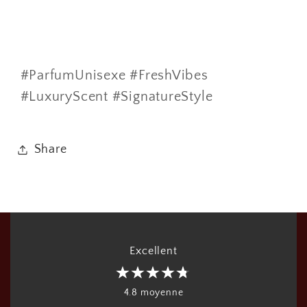
#ParfumUnisexe #FreshVibes
#LuxuryScent #SignatureStyle
Share
Excellent
4.8 moyenne