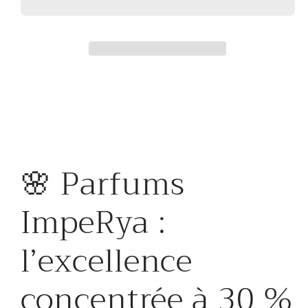
imperya
imperya
Fr15
Fr15
(le
(le
Mâle
Mâle
JPG
JPG
)
)
🌸 Parfums
ImpeRya :
l’excellence
concentrée à 30 %