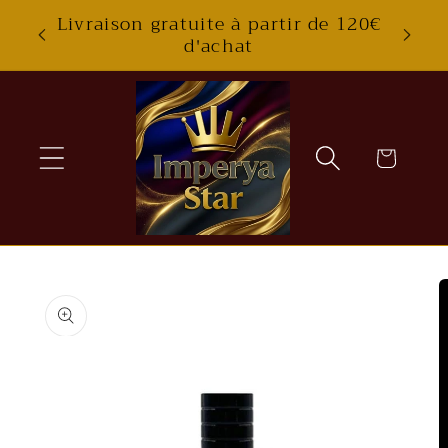
Skip to
Livraison gratuite à partir de 120€
content
d'achat
Cart
Skip to
product
information