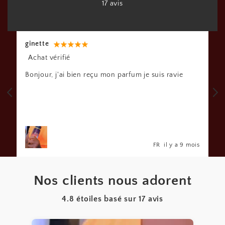
17 avis
Rodrigue
Achat vérifié
Bonjour parfum au top je ne vois pas la différence
je recommande
s
FR
il y a 9 mois
Nos clients nous adorent
4.8 étoiles basé sur
17
avis