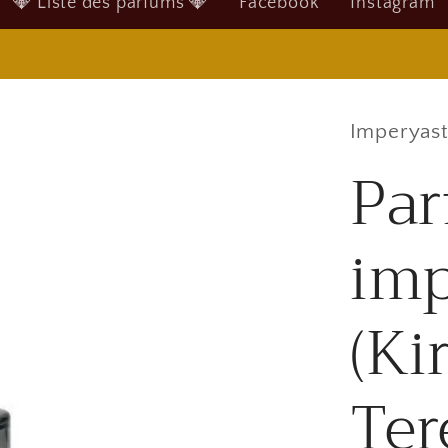
💎 Liste des parfums 💎
Facebook
Instagram
Imperyast
Par
imp
(Ki
Ter