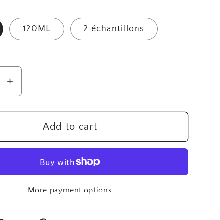
120ML
2 échantillons
se
Increase
y
quantity
for
Parfum
Add to cart
e
unisexe
a
imperya
Fr512
(Kirke
More payment options
tiziana
)
Terenzi)