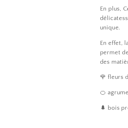
En plus, C
délicates
unique.
En effet, 
permet de
des matiè
🌹 fleurs 
🍊 agrumes
🌲 bois p