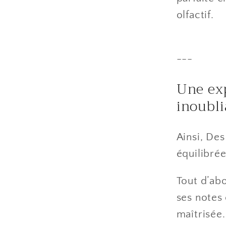
olfactif.
---
Une exp
inoubli
Ainsi, Des
équilibré
Tout d’ab
ses notes
maîtrisée.