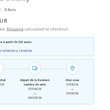
e
g
0 Avis
i
EUR
o
ded.
Shipping
calculated at checkout.
n
ite à partir de 120 euros
om
11/08/26
to
13/08/26
achat
départ de la livraison
chez vous
/26
numéro de suivi
11/08/26
07/08/26
→
→
13/08/26
08/08/26