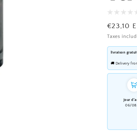
Regular
€23,10 
price
Taxes inclu
livraison gratu
🚚 Delivery fr
jour d'
06/08