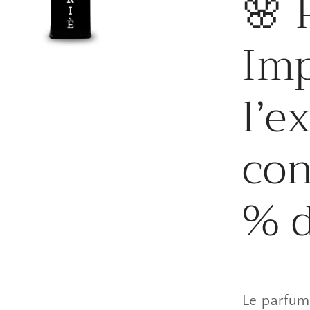
🌸 
Imp
l’e
con
% d
Le parfum