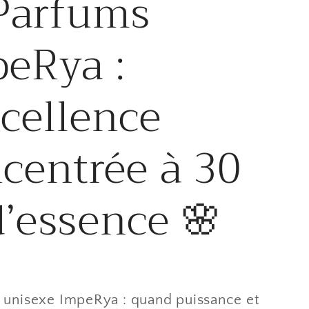
Parfums
eRya :
xcellence
centrée à 30
’essence 🌸
 unisexe ImpeRya : quand puissance et