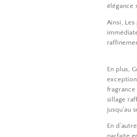
élégance 
Ainsi, Le
immédiate
raffinemen
En plus, 
exception
fragrance
sillage r
jusqu’au s
En d’autre
parfaite e