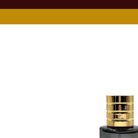
Skip to
product
information