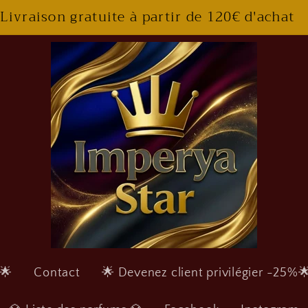
Livraison gratuite à partir de 120€ d'achat
s🌟
Contact
🌟 Devenez client privilégier -25%