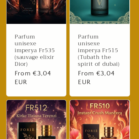
Parfum
Parfum
unisexe
unisexe
imperya Fr535
imperya Fr515
(sauvage elixir
(Tubath the
Dior)
spirit of dubai)
Regular
From €3,04
Regular
From €3,04
price
EUR
price
EUR