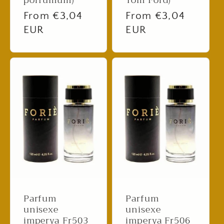
porfumum)
Tom Ford)
Regular
From €3,04
Regular
From €3,04
price
EUR
price
EUR
Parfum
Parfum
unisexe
unisexe
imperya Fr503
imperya Fr506