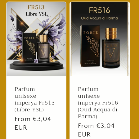
Parfum
Parfum
unisexe
unisexe
imperya Fr513
imperya Fr516
(Libre YSL)
(Oud Acqua di
Parma)
Regular
From €3,04
Regular
From €3,04
price
EUR
price
EUR