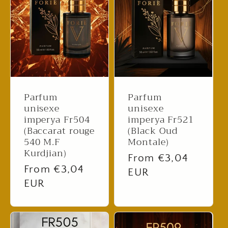
Parfum
Parfum
unisexe
unisexe
imperya Fr504
imperya Fr521
(Baccarat rouge
(Black Oud
540 M.F
Montale)
Kurdjian)
Regular
From €3,04
Regular
From €3,04
price
EUR
price
EUR