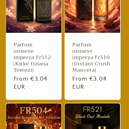
Parfum
Parfum
unisexe
unisexe
imperya Fr512
imperya Fr510
(Kirke tiziana
(Instant Crush
Terenzi)
Mancera)
Regular
From €3,04
Regular
From €3,04
price
EUR
price
EUR