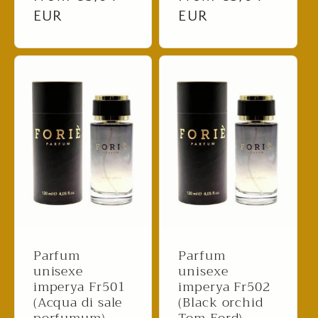
price
EUR
price
EUR
Parfum
Parfum
unisexe
unisexe
imperya Fr501
imperya Fr502
(Acqua di sale
(Black orchid