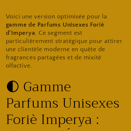
l
l
Voici une version optimisée pour la
gamme de Parfums Unisexes Foriè
e
d'Imperya
. Ce segment est
particulièrement stratégique pour attirer
c
une clientèle moderne en quête de
fragrances partagées et de mixité
t
olfactive.
i
​🌓 Gamme
o
Parfums Unisexes
n
Foriè Imperya :