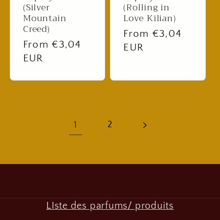
(Silver
(Rolling in
Mountain
Love Kilian)
Creed)
Regular
From €3,04
Regular
From €3,04
price
EUR
price
EUR
1
2
LIste des parfums/ produits