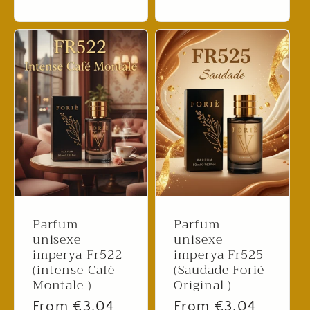
Parfum
Parfum
unisexe
unisexe
imperya Fr522
imperya Fr525
(intense Café
(Saudade Foriè
Montale )
Original )
Regular
From €3,04
Regular
From €3,04