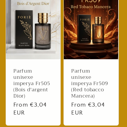
Parfum
Parfum
unisexe
unisexe
imperya Fr505
imperya Fr509
(Bois d'argent
(Red tobacco
Dior)
Mancera)
Regular
From €3,04
Regular
From €3,04
price
EUR
price
EUR